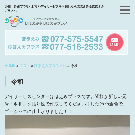
令和｜野洲市でリハビリやデイサービスをお探しならほほえみ＆ほほえみ
プラスへ！
HOME
»
ブログ
»
ほほえみプラス日記
»
令和
令和
デイサービスセンターほほえみプラスです。皆様が新しい元
号「令和」を貼り絵で作成してくださいました(^o^)金色で、
ゴージャスに仕上がりました！！