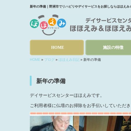
新年の準備｜野洲市でリハビリやデイサービスをお探しならほほえみ
HOME
施設の特徴
HOME
»
ブログ
»
ほほえみ日記
»
新年の準備
新年の準備
デイサービスセンターほほえみです。
ご利用者様に仏壇のお掃除をお手伝いしていただき