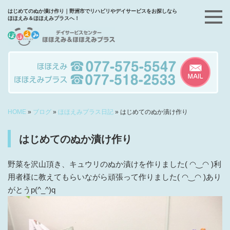
はじめてのぬか漬け作り｜野洲市でリハビリやデイサービスをお探しなら
ほほえみ＆ほほえみプラスへ！
HOME
»
ブログ
»
ほほえみプラス日記
»
はじめてのぬか漬け作り
はじめてのぬか漬け作り
野菜を沢山頂き、キュウリのぬか漬けを作りました( ◠‿◠ )利
用者様に教えてもらいながら頑張って作りました( ◠‿◠ )あり
がとうp(^_^)q